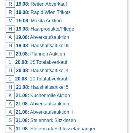
R
19.08:
Reifen Abverkauf
R
19.08:
Rapid Wien Trikots
M
19.08:
Makita Auktion
H
19.08:
Haarprodukte/Pflege
A
19.08:
Abverkaufsauktion
H
19.08:
Haushaltsartikel III
P
20.08:
Pfannen Auktion
1
20.08:
1€ Totalabverkauf
H
20.08:
Haushaltsartikel 4
1
20.08:
1€ Totalabverkauf II
H
21.08:
Haushaltsartikel 5
K
21.08:
Küchenrolle Aktion
A
21.08:
Abverkaufsauktion
A
21.08:
Abverkaufsauktion II
S
31.08:
Steiermark Sitzkissen
S
31.08:
Steiermark Schlüsselanhänger