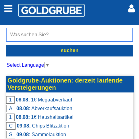
Auto + Motor
Meine Inserate
Immobilien
Neues Konto
suchen
Jobs
Anmelden
Select Language
▼
Marktplatz
Goldgrube-Auktionen: derzeit laufende
Versteigerungen
Erotik
1
08.08:
1€ Megaabverkauf
A
08.08:
Abverkaufsauktion
Auktionen
1
08.08:
1€ Haushaltsartikel
C
09.08:
Chips Blitzaktion
jetzt inserieren
S
09.08:
Sammelauktion