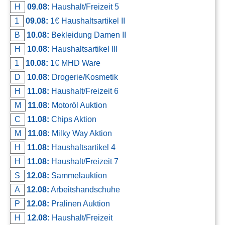
H
09.08:
Haushalt/Freizeit 5
Kontakt
1
09.08:
1€ Haushaltsartikel II
AGB, Nutzungsbedingungen
B
10.08:
Bekleidung Damen II
Impressum
H
10.08:
Haushaltsartikel III
1
10.08:
1€ MHD Ware
D
10.08:
Drogerie/Kosmetik
H
11.08:
Haushalt/Freizeit 6
M
11.08:
Motoröl Auktion
C
11.08:
Chips Aktion
M
11.08:
Milky Way Aktion
H
11.08:
Haushaltsartikel 4
H
11.08:
Haushalt/Freizeit 7
S
12.08:
Sammelauktion
A
12.08:
Arbeitshandschuhe
P
12.08:
Pralinen Auktion
H
12.08:
Haushalt/Freizeit