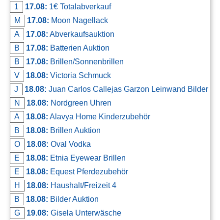
1
17.08:
1€ Totalabverkauf
M
17.08:
Moon Nagellack
A
17.08:
Abverkaufsauktion
B
17.08:
Batterien Auktion
B
17.08:
Brillen/Sonnenbrillen
V
18.08:
Victoria Schmuck
J
18.08:
Juan Carlos Callejas Garzon Leinwand Bilder
N
18.08:
Nordgreen Uhren
A
18.08:
Alavya Home Kinderzubehör
B
18.08:
Brillen Auktion
O
18.08:
Oval Vodka
E
18.08:
Etnia Eyewear Brillen
E
18.08:
Equest Pferdezubehör
H
18.08:
Haushalt/Freizeit 4
B
18.08:
Bilder Auktion
G
19.08:
Gisela Unterwäsche