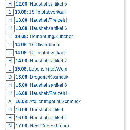
H
12.08:
Haushaltsartikel 5
1
13.08:
1€ Totalabverkauf
H
13.08:
Haushalt/Freizeit II
H
13.08:
Haushaltsartikel 6
T
14.08:
Tiernahrung/Zubehör
1
14.08:
1€ Olivenbaum
1
14.08:
1€ Totalabverkauf
H
14.08:
Haushaltsartikel 7
L
15.08:
Lebensmittel/Wein
D
15.08:
Drogerie/Kosmetik
H
15.08:
Haushaltsartikel 8
H
16.08:
Haushalt/Freizeit III
A
16.08:
Atelier Imperial Schmuck
H
16.08:
Haushaltsartikel
H
16.08:
Haushaltsartikel II
N
17.08:
New One Schmuck