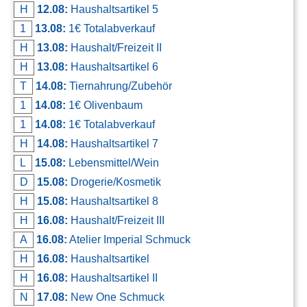
H
12.08:
Haushaltsartikel 5
1
13.08:
1€ Totalabverkauf
H
13.08:
Haushalt/Freizeit II
H
13.08:
Haushaltsartikel 6
T
14.08:
Tiernahrung/Zubehör
1
14.08:
1€ Olivenbaum
1
14.08:
1€ Totalabverkauf
H
14.08:
Haushaltsartikel 7
L
15.08:
Lebensmittel/Wein
D
15.08:
Drogerie/Kosmetik
H
15.08:
Haushaltsartikel 8
H
16.08:
Haushalt/Freizeit III
A
16.08:
Atelier Imperial Schmuck
H
16.08:
Haushaltsartikel
H
16.08:
Haushaltsartikel II
N
17.08:
New One Schmuck