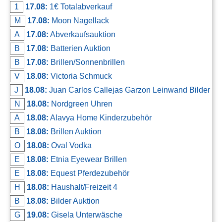
1
17.08:
1€ Totalabverkauf
M
17.08:
Moon Nagellack
A
17.08:
Abverkaufsauktion
B
17.08:
Batterien Auktion
B
17.08:
Brillen/Sonnenbrillen
V
18.08:
Victoria Schmuck
J
18.08:
Juan Carlos Callejas Garzon Leinwand Bilder
N
18.08:
Nordgreen Uhren
A
18.08:
Alavya Home Kinderzubehör
B
18.08:
Brillen Auktion
O
18.08:
Oval Vodka
E
18.08:
Etnia Eyewear Brillen
E
18.08:
Equest Pferdezubehör
H
18.08:
Haushalt/Freizeit 4
B
18.08:
Bilder Auktion
G
19.08:
Gisela Unterwäsche