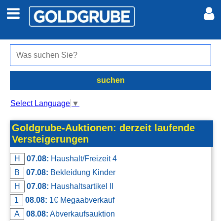
Auto + Motor
Meine Inserate
Immobilien
Neues Konto
suchen
Jobs
Anmelden
Select Language
▼
Marktplatz
Goldgrube-Auktionen: derzeit laufende
Versteigerungen
Erotik
H
07.08:
Haushalt/Freizeit 4
B
07.08:
Bekleidung Kinder
Auktionen
H
07.08:
Haushaltsartikel II
1
08.08:
1€ Megaabverkauf
jetzt inserieren
A
08.08:
Abverkaufsauktion