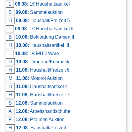
1
08.08:
1€ Haushaltsartikel
Kontakt
S
09.08:
Sammelauktion
AGB, Nutzungsbedingungen
H
09.08:
Haushalt/Freizeit 5
Impressum
1
09.08:
1€ Haushaltsartikel II
B
10.08:
Bekleidung Damen II
H
10.08:
Haushaltsartikel III
1
10.08:
1€ MHD Ware
D
10.08:
Drogerie/Kosmetik
H
11.08:
Haushalt/Freizeit 6
M
11.08:
Motoröl Auktion
H
11.08:
Haushaltsartikel 4
H
11.08:
Haushalt/Freizeit 7
S
12.08:
Sammelauktion
A
12.08:
Arbeitshandschuhe
P
12.08:
Pralinen Auktion
H
12.08:
Haushalt/Freizeit