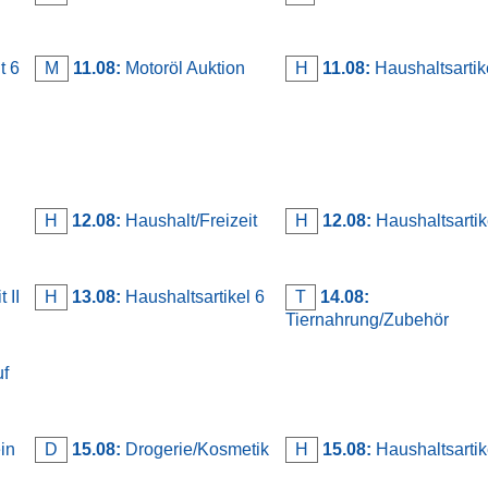
t 6
M
11.08:
Motoröl Auktion
H
11.08:
Haushaltsartik
n
H
12.08:
Haushalt/Freizeit
H
12.08:
Haushaltsartik
 II
H
13.08:
Haushaltsartikel 6
T
14.08:
Tiernahrung/Zubehör
uf
in
D
15.08:
Drogerie/Kosmetik
H
15.08:
Haushaltsartik