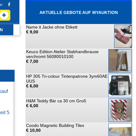
n
AKTUELLE GEBOTE AUF MYAUKTION
Name it Jacke ohne Etikett
N
€ 9,00
Keuco Edition Atelier Stabhandbrause
verchromt 56080010100
€ 7,00
HP 305 Tri-colour Tintenpatrone 3ym60AE
UUS
€ 6,00
kauf
H&M Teddy Bär ca 30 cm Groß
€ 6,00
eit 5
Coodo Magnetic Building Tiles
€ 10,00