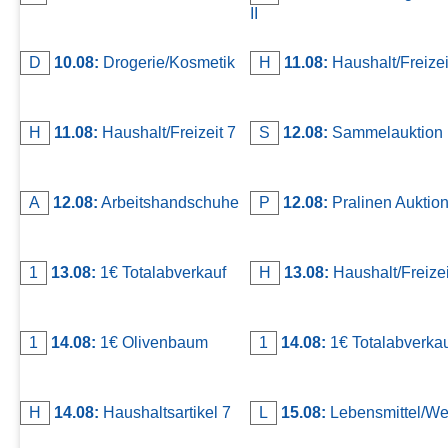
II
Kontakt
AGB, Nutzungsbedingungen
D
10.08:
Drogerie/Kosmetik
H
11.08:
Haushalt/Freizei
Impressum
H
11.08:
Haushalt/Freizeit 7
S
12.08:
Sammelauktion
A
12.08:
Arbeitshandschuhe
P
12.08:
Pralinen Auktio
1
13.08:
1€ Totalabverkauf
H
13.08:
Haushalt/Freizeit
1
14.08:
1€ Olivenbaum
1
14.08:
1€ Totalabverka
H
14.08:
Haushaltsartikel 7
L
15.08:
Lebensmittel/We