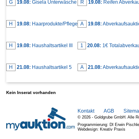
G
19.08:
Gisela Unterwäsche
R
19.08:
Reifen Abverkau
H
19.08:
Haarprodukte/Pflege
A
19.08:
Abverkaufsaukti
H
19.08:
Haushaltsartikel III
1
20.08:
1€ Totalabverka
H
21.08:
Haushaltsartikel 5
A
21.08:
Abverkaufsaukti
Kein Inserat vorhanden
Kontakt
AGB
Sitem
© 2026 - Goldgrube GmbH. Alle R
Programmierung: DI Erwin Pischle
Webdesign: Kreativ Praxis