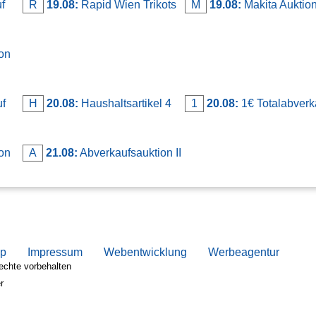
f
R
19.08:
Rapid Wien Trikots
M
19.08:
Makita Auktio
on
uf
H
20.08:
Haushaltsartikel 4
1
20.08:
1€ Totalabverka
on
A
21.08:
Abverkaufsauktion II
ap
Impressum
Webentwicklung
Werbeagentur
echte vorbehalten
r