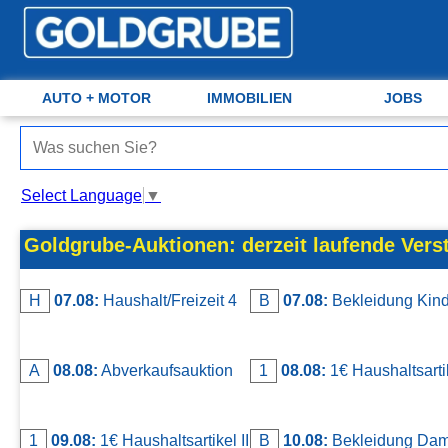
AUTO + MOTOR
Auto + Motor
Meine Inserate
IMMOBILIEN
JOBS
Immobilien
Neues Konto
Select Language
▼
Jobs
Anmelden
Goldgrube-Auktionen: derzeit laufende Vers
Marktplatz
H
07.08:
Haushalt/Freizeit 4
B
07.08:
Bekleidung Kind
Erotik
Auktionen
A
08.08:
Abverkaufsauktion
1
08.08:
1€ Haushaltsarti
jetzt inserieren
1
09.08:
1€ Haushaltsartikel II
B
10.08:
Bekleidung Da