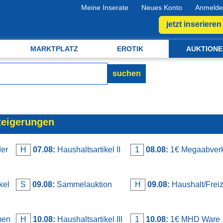
Meine Inserate
Neues Konto
Anmelde
jetzt inserieren
MARKTPLATZ
EROTIK
AUKTIONE
suchen
teigerungen
er
H
07.08:
Haushaltsartikel II
1
08.08:
1€ Megaabver
kel
S
09.08:
Sammelauktion
H
09.08:
Haushalt/Freiz
men
H
10.08:
Haushaltsartikel III
1
10.08:
1€ MHD Ware