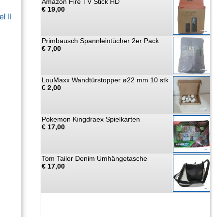
Amazon Fire TV Stick HD
€ 19,00
l II
Primbausch Spannleintücher 2er Pack
€ 7,00
LouMaxx Wandtürstopper ø22 mm 10 stk
€ 2,00
Pokemon Kingdraex Spielkarten
€ 17,00
Tom Tailor Denim Umhängetasche
€ 17,00