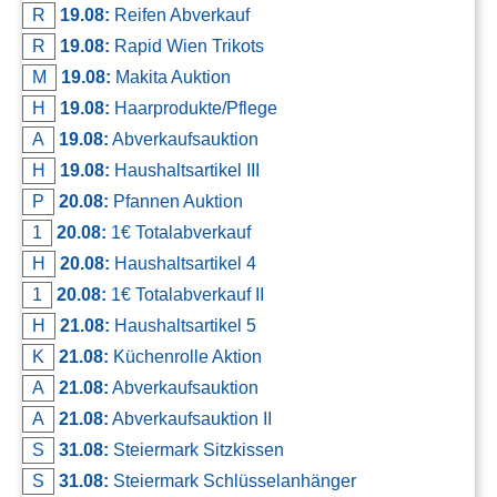
R
19.08:
Reifen Abverkauf
R
19.08:
Rapid Wien Trikots
M
19.08:
Makita Auktion
H
19.08:
Haarprodukte/Pflege
A
19.08:
Abverkaufsauktion
H
19.08:
Haushaltsartikel III
P
20.08:
Pfannen Auktion
1
20.08:
1€ Totalabverkauf
H
20.08:
Haushaltsartikel 4
1
20.08:
1€ Totalabverkauf II
H
21.08:
Haushaltsartikel 5
K
21.08:
Küchenrolle Aktion
A
21.08:
Abverkaufsauktion
A
21.08:
Abverkaufsauktion II
S
31.08:
Steiermark Sitzkissen
S
31.08:
Steiermark Schlüsselanhänger