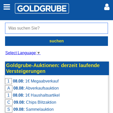
Auto + Motor
Meine Inserate
Immobilien
Neues Konto
suchen
Jobs
Anmelden
Select Language
▼
Marktplatz
Goldgrube-Auktionen: derzeit laufende
Versteigerungen
Erotik
1
08.08:
1€ Megaabverkauf
A
08.08:
Abverkaufsauktion
Auktionen
1
08.08:
1€ Haushaltsartikel
C
09.08:
Chips Blitzaktion
jetzt inserieren
S
09.08:
Sammelauktion