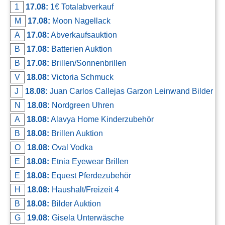
1
17.08:
1€ Totalabverkauf
M
17.08:
Moon Nagellack
A
17.08:
Abverkaufsauktion
B
17.08:
Batterien Auktion
B
17.08:
Brillen/Sonnenbrillen
V
18.08:
Victoria Schmuck
J
18.08:
Juan Carlos Callejas Garzon Leinwand Bilder
N
18.08:
Nordgreen Uhren
A
18.08:
Alavya Home Kinderzubehör
B
18.08:
Brillen Auktion
O
18.08:
Oval Vodka
E
18.08:
Etnia Eyewear Brillen
E
18.08:
Equest Pferdezubehör
H
18.08:
Haushalt/Freizeit 4
B
18.08:
Bilder Auktion
G
19.08:
Gisela Unterwäsche