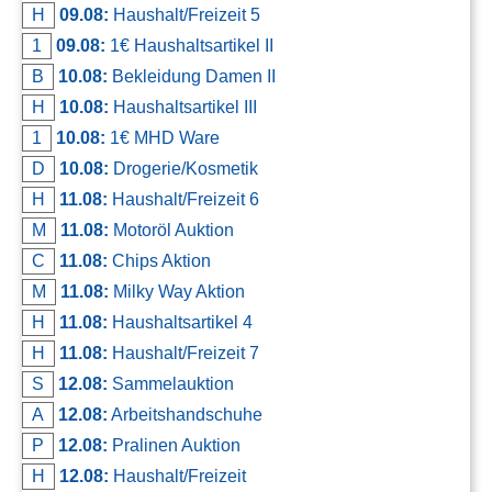
H
09.08:
Haushalt/Freizeit 5
Kontakt
1
09.08:
1€ Haushaltsartikel II
AGB, Nutzungsbedingungen
B
10.08:
Bekleidung Damen II
Impressum
H
10.08:
Haushaltsartikel III
1
10.08:
1€ MHD Ware
D
10.08:
Drogerie/Kosmetik
H
11.08:
Haushalt/Freizeit 6
M
11.08:
Motoröl Auktion
C
11.08:
Chips Aktion
M
11.08:
Milky Way Aktion
H
11.08:
Haushaltsartikel 4
H
11.08:
Haushalt/Freizeit 7
S
12.08:
Sammelauktion
A
12.08:
Arbeitshandschuhe
P
12.08:
Pralinen Auktion
H
12.08:
Haushalt/Freizeit