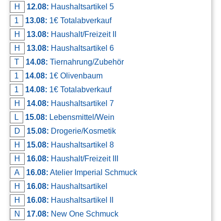
H
12.08:
Haushaltsartikel 5
1
13.08:
1€ Totalabverkauf
H
13.08:
Haushalt/Freizeit II
H
13.08:
Haushaltsartikel 6
T
14.08:
Tiernahrung/Zubehör
1
14.08:
1€ Olivenbaum
1
14.08:
1€ Totalabverkauf
H
14.08:
Haushaltsartikel 7
L
15.08:
Lebensmittel/Wein
D
15.08:
Drogerie/Kosmetik
H
15.08:
Haushaltsartikel 8
H
16.08:
Haushalt/Freizeit III
A
16.08:
Atelier Imperial Schmuck
H
16.08:
Haushaltsartikel
H
16.08:
Haushaltsartikel II
N
17.08:
New One Schmuck