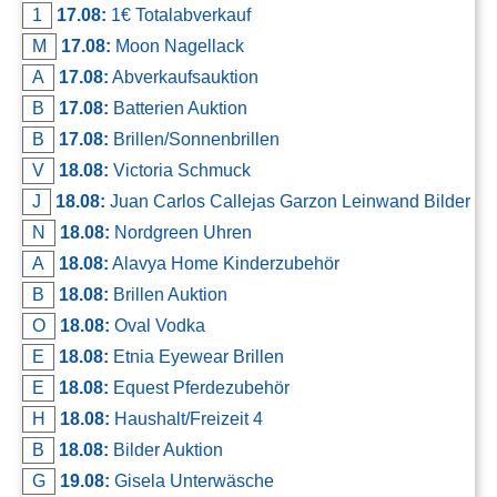
1
17.08:
1€ Totalabverkauf
M
17.08:
Moon Nagellack
A
17.08:
Abverkaufsauktion
B
17.08:
Batterien Auktion
B
17.08:
Brillen/Sonnenbrillen
V
18.08:
Victoria Schmuck
J
18.08:
Juan Carlos Callejas Garzon Leinwand Bilder
N
18.08:
Nordgreen Uhren
A
18.08:
Alavya Home Kinderzubehör
B
18.08:
Brillen Auktion
O
18.08:
Oval Vodka
E
18.08:
Etnia Eyewear Brillen
E
18.08:
Equest Pferdezubehör
H
18.08:
Haushalt/Freizeit 4
B
18.08:
Bilder Auktion
G
19.08:
Gisela Unterwäsche