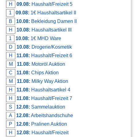
H
09.08:
Haushalt/Freizeit 5
Kontakt
1
09.08:
1€ Haushaltsartikel II
AGB, Nutzungsbedingungen
B
10.08:
Bekleidung Damen II
Impressum
H
10.08:
Haushaltsartikel III
1
10.08:
1€ MHD Ware
D
10.08:
Drogerie/Kosmetik
H
11.08:
Haushalt/Freizeit 6
M
11.08:
Motoröl Auktion
C
11.08:
Chips Aktion
M
11.08:
Milky Way Aktion
H
11.08:
Haushaltsartikel 4
H
11.08:
Haushalt/Freizeit 7
S
12.08:
Sammelauktion
A
12.08:
Arbeitshandschuhe
P
12.08:
Pralinen Auktion
H
12.08:
Haushalt/Freizeit