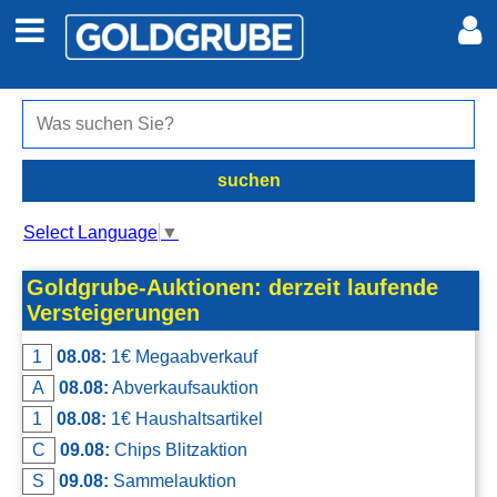
Auto + Motor
Meine Inserate
Immobilien
Neues Konto
suchen
Jobs
Anmelden
Select Language
▼
Marktplatz
Goldgrube-Auktionen: derzeit laufende
Versteigerungen
Erotik
1
08.08:
1€ Megaabverkauf
A
08.08:
Abverkaufsauktion
Auktionen
1
08.08:
1€ Haushaltsartikel
C
09.08:
Chips Blitzaktion
jetzt inserieren
S
09.08:
Sammelauktion