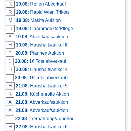
R
19.08:
Reifen Abverkauf
R
19.08:
Rapid Wien Trikots
M
19.08:
Makita Auktion
H
19.08:
Haarprodukte/Pflege
A
19.08:
Abverkaufsauktion
H
19.08:
Haushaltsartikel III
P
20.08:
Pfannen Auktion
1
20.08:
1€ Totalabverkauf
H
20.08:
Haushaltsartikel 4
1
20.08:
1€ Totalabverkauf II
H
21.08:
Haushaltsartikel 5
K
21.08:
Küchenrolle Aktion
A
21.08:
Abverkaufsauktion
A
21.08:
Abverkaufsauktion II
T
22.08:
Tiernahrung/Zubehör
H
22.08:
Haushaltsartikel 6