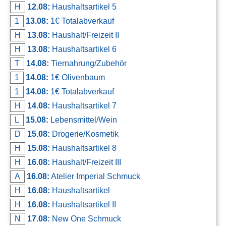
H
12.08:
Haushaltsartikel 5
1
13.08:
1€ Totalabverkauf
H
13.08:
Haushalt/Freizeit II
H
13.08:
Haushaltsartikel 6
T
14.08:
Tiernahrung/Zubehör
1
14.08:
1€ Olivenbaum
1
14.08:
1€ Totalabverkauf
H
14.08:
Haushaltsartikel 7
L
15.08:
Lebensmittel/Wein
D
15.08:
Drogerie/Kosmetik
H
15.08:
Haushaltsartikel 8
H
16.08:
Haushalt/Freizeit III
A
16.08:
Atelier Imperial Schmuck
H
16.08:
Haushaltsartikel
H
16.08:
Haushaltsartikel II
N
17.08:
New One Schmuck