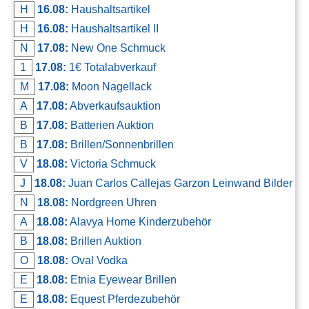
H
16.08:
Haushaltsartikel
H
16.08:
Haushaltsartikel II
N
17.08:
New One Schmuck
1
17.08:
1€ Totalabverkauf
M
17.08:
Moon Nagellack
A
17.08:
Abverkaufsauktion
B
17.08:
Batterien Auktion
B
17.08:
Brillen/Sonnenbrillen
V
18.08:
Victoria Schmuck
J
18.08:
Juan Carlos Callejas Garzon Leinwand Bilder
N
18.08:
Nordgreen Uhren
A
18.08:
Alavya Home Kinderzubehör
B
18.08:
Brillen Auktion
O
18.08:
Oval Vodka
E
18.08:
Etnia Eyewear Brillen
E
18.08:
Equest Pferdezubehör