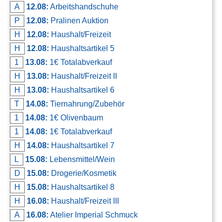
A
12.08:
Arbeitshandschuhe
P
12.08:
Pralinen Auktion
H
12.08:
Haushalt/Freizeit
H
12.08:
Haushaltsartikel 5
1
13.08:
1€ Totalabverkauf
H
13.08:
Haushalt/Freizeit II
H
13.08:
Haushaltsartikel 6
T
14.08:
Tiernahrung/Zubehör
1
14.08:
1€ Olivenbaum
1
14.08:
1€ Totalabverkauf
H
14.08:
Haushaltsartikel 7
L
15.08:
Lebensmittel/Wein
D
15.08:
Drogerie/Kosmetik
H
15.08:
Haushaltsartikel 8
H
16.08:
Haushalt/Freizeit III
A
16.08:
Atelier Imperial Schmuck