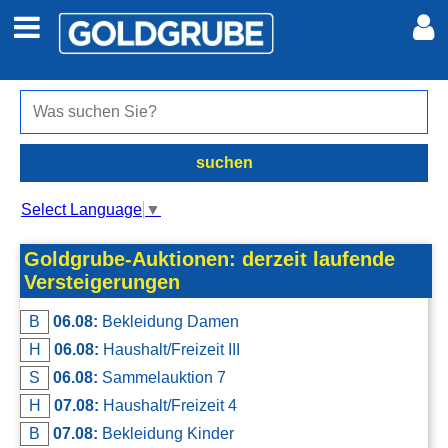
Auto + Motor
Meine Inserate
Immobilien
Neues Konto
suchen
Jobs
Anmelden
Select Language
▼
Marktplatz
Goldgrube-Auktionen: derzeit laufende
Versteigerungen
Erotik
B
06.08:
Bekleidung Damen
H
06.08:
Haushalt/Freizeit III
Auktionen
S
06.08:
Sammelauktion 7
H
07.08:
Haushalt/Freizeit 4
jetzt inserieren
B
07.08:
Bekleidung Kinder