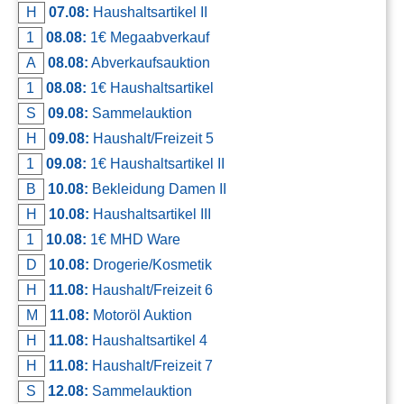
H
07.08:
Haushaltsartikel II
Kontakt
1
08.08:
1€ Megaabverkauf
AGB, Nutzungsbedingungen
A
08.08:
Abverkaufsauktion
Impressum
1
08.08:
1€ Haushaltsartikel
S
09.08:
Sammelauktion
H
09.08:
Haushalt/Freizeit 5
1
09.08:
1€ Haushaltsartikel II
B
10.08:
Bekleidung Damen II
H
10.08:
Haushaltsartikel III
1
10.08:
1€ MHD Ware
D
10.08:
Drogerie/Kosmetik
H
11.08:
Haushalt/Freizeit 6
M
11.08:
Motoröl Auktion
H
11.08:
Haushaltsartikel 4
H
11.08:
Haushalt/Freizeit 7
S
12.08:
Sammelauktion