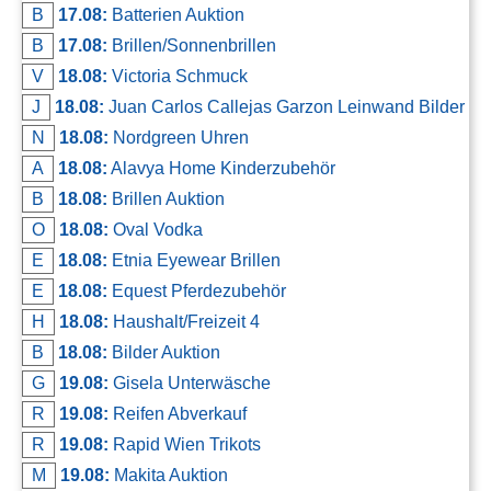
B
17.08:
Batterien Auktion
B
17.08:
Brillen/Sonnenbrillen
V
18.08:
Victoria Schmuck
J
18.08:
Juan Carlos Callejas Garzon Leinwand Bilder
N
18.08:
Nordgreen Uhren
A
18.08:
Alavya Home Kinderzubehör
B
18.08:
Brillen Auktion
O
18.08:
Oval Vodka
E
18.08:
Etnia Eyewear Brillen
E
18.08:
Equest Pferdezubehör
H
18.08:
Haushalt/Freizeit 4
B
18.08:
Bilder Auktion
G
19.08:
Gisela Unterwäsche
R
19.08:
Reifen Abverkauf
R
19.08:
Rapid Wien Trikots
M
19.08:
Makita Auktion