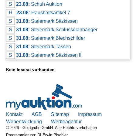
S
23.08:
Schuh Auktion
H
23.08:
Haushaltsartikel 7
S
31.08:
Steiermark Sitzkissen
S
31.08:
Steiermark Schlüsselanhänger
S
31.08:
Steiermark Blechschilder
S
31.08:
Steiermark Tassen
S
31.08:
Steiermark Sitzkissen II
Kein Inserat vorhanden
Kontakt
AGB
Sitemap
Impressum
Webentwicklung
Werbeagentur
© 2026 - Goldgrube GmbH. Alle Rechte vorbehalten
Programmierung: DI Erwin Pischler