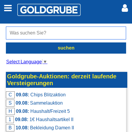
Auto + Motor
Meine Inserate
Immobilien
Neues Konto
suchen
Jobs
Anmelden
Select Language
▼
Marktplatz
Goldgrube-Auktionen: derzeit laufende
Versteigerungen
Erotik
C
09.08:
Chips Blitzaktion
S
09.08:
Sammelauktion
Auktionen
H
09.08:
Haushalt/Freizeit 5
1
09.08:
1€ Haushaltsartikel II
jetzt inserieren
B
10.08:
Bekleidung Damen II