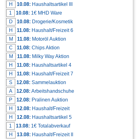
H
10.08:
Haushaltsartikel III
Kontakt
1
10.08:
1€ MHD Ware
AGB, Nutzungsbedingungen
D
10.08:
Drogerie/Kosmetik
Impressum
H
11.08:
Haushalt/Freizeit 6
M
11.08:
Motoröl Auktion
C
11.08:
Chips Aktion
M
11.08:
Milky Way Aktion
H
11.08:
Haushaltsartikel 4
H
11.08:
Haushalt/Freizeit 7
S
12.08:
Sammelauktion
A
12.08:
Arbeitshandschuhe
P
12.08:
Pralinen Auktion
H
12.08:
Haushalt/Freizeit
H
12.08:
Haushaltsartikel 5
1
13.08:
1€ Totalabverkauf
H
13.08:
Haushalt/Freizeit II