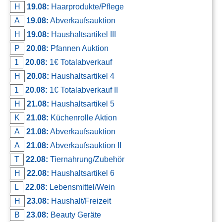
H
19.08:
Haarprodukte/Pflege
A
19.08:
Abverkaufsauktion
H
19.08:
Haushaltsartikel III
P
20.08:
Pfannen Auktion
1
20.08:
1€ Totalabverkauf
H
20.08:
Haushaltsartikel 4
1
20.08:
1€ Totalabverkauf II
H
21.08:
Haushaltsartikel 5
K
21.08:
Küchenrolle Aktion
A
21.08:
Abverkaufsauktion
A
21.08:
Abverkaufsauktion II
T
22.08:
Tiernahrung/Zubehör
H
22.08:
Haushaltsartikel 6
L
22.08:
Lebensmittel/Wein
H
23.08:
Haushalt/Freizeit
B
23.08:
Beauty Geräte