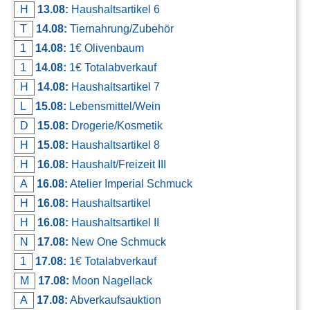
H
13.08:
Haushaltsartikel 6
T
14.08:
Tiernahrung/Zubehör
1
14.08:
1€ Olivenbaum
1
14.08:
1€ Totalabverkauf
H
14.08:
Haushaltsartikel 7
L
15.08:
Lebensmittel/Wein
D
15.08:
Drogerie/Kosmetik
H
15.08:
Haushaltsartikel 8
H
16.08:
Haushalt/Freizeit III
A
16.08:
Atelier Imperial Schmuck
H
16.08:
Haushaltsartikel
H
16.08:
Haushaltsartikel II
N
17.08:
New One Schmuck
1
17.08:
1€ Totalabverkauf
M
17.08:
Moon Nagellack
A
17.08:
Abverkaufsauktion