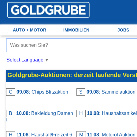
AUTO + MOTOR
Auto + Motor
Meine Inserate
IMMOBILIEN
JOBS
Immobilien
Neues Konto
Select Language
▼
Jobs
Anmelden
Goldgrube-Auktionen: derzeit laufende Vers
Marktplatz
C
09.08:
Chips Blitzaktion
S
09.08:
Sammelauktion
Erotik
Auktionen
B
10.08:
Bekleidung Damen
H
10.08:
Haushaltsartikel 
II
jetzt inserieren
H
11.08:
Haushalt/Freizeit 6
M
11.08:
Motoröl Auktion