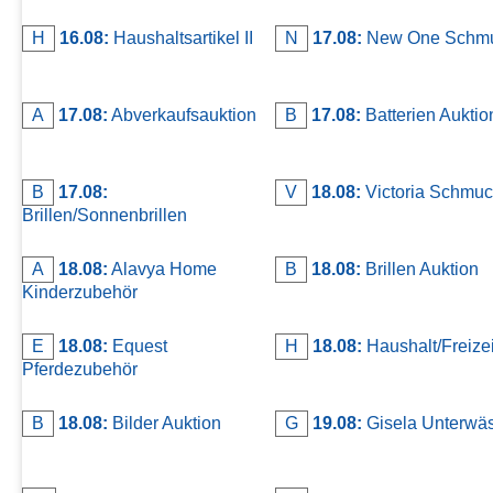
H
16.08:
Haushaltsartikel II
N
17.08:
New One Schm
A
17.08:
Abverkaufsauktion
B
17.08:
Batterien Auktio
B
17.08:
V
18.08:
Victoria Schmuc
Brillen/Sonnenbrillen
A
18.08:
Alavya Home
B
18.08:
Brillen Auktion
Kinderzubehör
E
18.08:
Equest
H
18.08:
Haushalt/Freizei
Pferdezubehör
B
18.08:
Bilder Auktion
G
19.08:
Gisela Unterwä