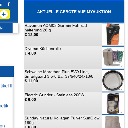
n
AKTUELLE GEBOTE AUF MYAUKTION
Ravemen AOM03 Garmin Fahrrad
N
halterung 28 g
€ 12,00
Diverse Küchenrolle
€ 4,00
Schwalbe Marathon Plus EVO Line,
Smartguard 3.5-6 Bar 37/540/24x13/8
€ 11,00
ikel II
Electric Grinder - Stainless 200W
€ 6,00
etik
Sunday Natural Kollagen Pulver SunGlow
180g
ion
€ 6,00