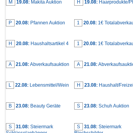
M
19.08:
Makita Auktion
H
19.08:
Haarprodukte/P
P
20.08:
Pfannen Auktion
1
20.08:
1€ Totalabverka
H
20.08:
Haushaltsartikel 4
1
20.08:
1€ Totalabverkauf
A
21.08:
Abverkaufsauktion
A
21.08:
Abverkaufsauktio
L
22.08:
Lebensmittel/Wein
H
23.08:
Haushalt/Freizei
B
23.08:
Beauty Geräte
S
23.08:
Schuh Auktion
S
31.08:
Steiermark
S
31.08:
Steiermark
Schlüsselanhänger
Blechschilder