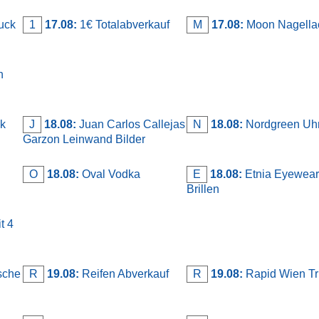
uck
1
17.08:
1€ Totalabverkauf
M
17.08:
Moon Nagella
n
k
J
18.08:
Juan Carlos Callejas
N
18.08:
Nordgreen Uh
Garzon Leinwand Bilder
O
18.08:
Oval Vodka
E
18.08:
Etnia Eyewear
Brillen
t 4
sche
R
19.08:
Reifen Abverkauf
R
19.08:
Rapid Wien Tr