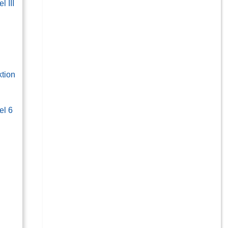
l III
tion
el 6