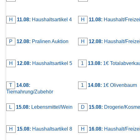
Kontakt
AGB, Nutzungsbedingungen
H
11.08:
Haushaltsartikel 4
H
11.08:
Haushalt/Freizei
Impressum
P
12.08:
Pralinen Auktion
H
12.08:
Haushalt/Freizei
H
12.08:
Haushaltsartikel 5
1
13.08:
1€ Totalabverka
T
14.08:
1
14.08:
1€ Olivenbaum
Tiernahrung/Zubehör
L
15.08:
Lebensmittel/Wein
D
15.08:
Drogerie/Kosme
H
15.08:
Haushaltsartikel 8
H
16.08:
Haushalt/Freizeit