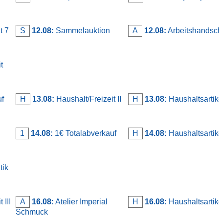
t 7
S
12.08:
Sammelauktion
A
12.08:
Arbeitshandsc
t
uf
H
13.08:
Haushalt/Freizeit II
H
13.08:
Haushaltsartik
1
14.08:
1€ Totalabverkauf
H
14.08:
Haushaltsartik
tik
 III
A
16.08:
Atelier Imperial
H
16.08:
Haushaltsartik
Schmuck