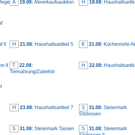
flege
A
19.08:
Abverkaufsauktion
H
19.08:
Haushaltsartike
uf
 II
H
21.08:
Haushaltsartikel 5
K
21.08:
Küchenrolle Ak
n II
T
22.08:
H
22.08:
Haushaltsartik
Tiernahrung/Zubehör
t
H
23.08:
Haushaltsartikel 7
S
31.08:
Steiermark
Sitzkissen
S
31.08:
Steiermark Tassen
S
31.08:
Steiermark
Sitzkissen II