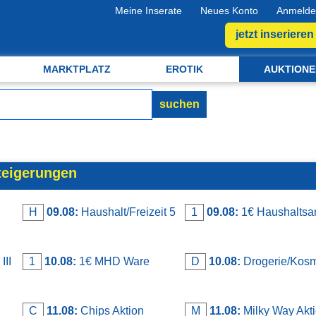
Meine Inserate
Neues Konto
Anmelde
jetzt inserieren
MARKTPLATZ
EROTIK
AUKTIONE
suchen
teigerungen
H
09.08:
Haushalt/Freizeit 5
1
09.08:
1€ Haushaltsart
III
1
10.08:
1€ MHD Ware
D
10.08:
Drogerie/Kosm
C
11.08:
Chips Aktion
M
11.08:
Milky Way Akt