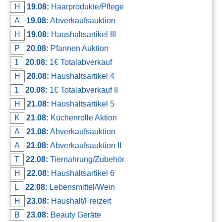
H
19.08:
Haarprodukte/Pflege
A
19.08:
Abverkaufsauktion
H
19.08:
Haushaltsartikel III
P
20.08:
Pfannen Auktion
1
20.08:
1€ Totalabverkauf
H
20.08:
Haushaltsartikel 4
1
20.08:
1€ Totalabverkauf II
H
21.08:
Haushaltsartikel 5
K
21.08:
Küchenrolle Aktion
A
21.08:
Abverkaufsauktion
A
21.08:
Abverkaufsauktion II
T
22.08:
Tiernahrung/Zubehör
H
22.08:
Haushaltsartikel 6
L
22.08:
Lebensmittel/Wein
H
23.08:
Haushalt/Freizeit
B
23.08:
Beauty Geräte