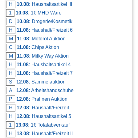
H
10.08:
Haushaltsartikel III
Kontakt
1
10.08:
1€ MHD Ware
AGB, Nutzungsbedingungen
D
10.08:
Drogerie/Kosmetik
Impressum
H
11.08:
Haushalt/Freizeit 6
M
11.08:
Motoröl Auktion
C
11.08:
Chips Aktion
M
11.08:
Milky Way Aktion
H
11.08:
Haushaltsartikel 4
H
11.08:
Haushalt/Freizeit 7
S
12.08:
Sammelauktion
A
12.08:
Arbeitshandschuhe
P
12.08:
Pralinen Auktion
H
12.08:
Haushalt/Freizeit
H
12.08:
Haushaltsartikel 5
1
13.08:
1€ Totalabverkauf
H
13.08:
Haushalt/Freizeit II