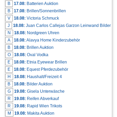
B
17.08:
Batterien Auktion
B
17.08:
Brillen/Sonnenbrillen
V
18.08:
Victoria Schmuck
J
18.08:
Juan Carlos Callejas Garzon Leinwand Bilder
N
18.08:
Nordgreen Uhren
A
18.08:
Alavya Home Kinderzubehör
B
18.08:
Brillen Auktion
O
18.08:
Oval Vodka
E
18.08:
Etnia Eyewear Brillen
E
18.08:
Equest Pferdezubehör
H
18.08:
Haushalt/Freizeit 4
B
18.08:
Bilder Auktion
G
19.08:
Gisela Unterwäsche
R
19.08:
Reifen Abverkauf
R
19.08:
Rapid Wien Trikots
M
19.08:
Makita Auktion