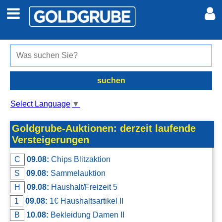
Auto + Motor
Meine Inserate
Immobilien
Neues Konto
suchen
Jobs
Anmelden
Select Language
▼
Marktplatz
Goldgrube-Auktionen: derzeit laufende
Versteigerungen
Erotik
C
09.08:
Chips Blitzaktion
S
09.08:
Sammelauktion
Auktionen
H
09.08:
Haushalt/Freizeit 5
1
09.08:
1€ Haushaltsartikel II
jetzt inserieren
B
10.08:
Bekleidung Damen II