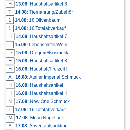
H
13.08:
Haushaltsartikel 6
T
14.08:
Tiernahrung/Zubehör
1
14.08:
1€ Olivenbaum
1
14.08:
1€ Totalabverkauf
H
14.08:
Haushaltsartikel 7
L
15.08:
Lebensmittel/Wein
D
15.08:
Drogerie/Kosmetik
H
15.08:
Haushaltsartikel 8
H
16.08:
Haushalt/Freizeit III
A
16.08:
Atelier Imperial Schmuck
H
16.08:
Haushaltsartikel
H
16.08:
Haushaltsartikel II
N
17.08:
New One Schmuck
1
17.08:
1€ Totalabverkauf
M
17.08:
Moon Nagellack
A
17.08:
Abverkaufsauktion