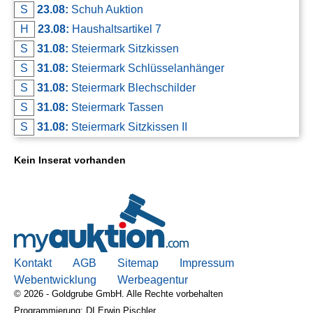
S
23.08:
Schuh Auktion
H
23.08:
Haushaltsartikel 7
S
31.08:
Steiermark Sitzkissen
S
31.08:
Steiermark Schlüsselanhänger
S
31.08:
Steiermark Blechschilder
S
31.08:
Steiermark Tassen
S
31.08:
Steiermark Sitzkissen II
Kein Inserat vorhanden
Kontakt
AGB
Sitemap
Impressum
Webentwicklung
Werbeagentur
© 2026 - Goldgrube GmbH. Alle Rechte vorbehalten
Programmierung: DI Erwin Pischler