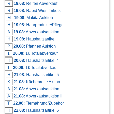
R
19.08:
Reifen Abverkauf
R
19.08:
Rapid Wien Trikots
M
19.08:
Makita Auktion
H
19.08:
Haarprodukte/Pflege
A
19.08:
Abverkaufsauktion
H
19.08:
Haushaltsartikel III
P
20.08:
Pfannen Auktion
1
20.08:
1€ Totalabverkauf
H
20.08:
Haushaltsartikel 4
1
20.08:
1€ Totalabverkauf II
H
21.08:
Haushaltsartikel 5
K
21.08:
Küchenrolle Aktion
A
21.08:
Abverkaufsauktion
A
21.08:
Abverkaufsauktion II
T
22.08:
Tiernahrung/Zubehör
H
22.08:
Haushaltsartikel 6