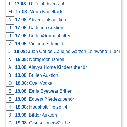
1
17.08:
1€ Totalabverkauf
M
17.08:
Moon Nagellack
A
17.08:
Abverkaufsauktion
B
17.08:
Batterien Auktion
B
17.08:
Brillen/Sonnenbrillen
V
18.08:
Victoria Schmuck
J
18.08:
Juan Carlos Callejas Garzon Leinwand Bilder
N
18.08:
Nordgreen Uhren
A
18.08:
Alavya Home Kinderzubehör
B
18.08:
Brillen Auktion
O
18.08:
Oval Vodka
E
18.08:
Etnia Eyewear Brillen
E
18.08:
Equest Pferdezubehör
H
18.08:
Haushalt/Freizeit 4
B
18.08:
Bilder Auktion
G
19.08:
Gisela Unterwäsche