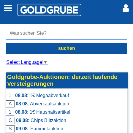
Auto + Motor
Meine Inserate
Immobilien
Neues Konto
suchen
Jobs
Anmelden
Select Language
▼
Marktplatz
Goldgrube-Auktionen: derzeit laufende
Versteigerungen
Erotik
1
08.08:
1€ Megaabverkauf
A
08.08:
Abverkaufsauktion
Auktionen
1
08.08:
1€ Haushaltsartikel
C
09.08:
Chips Blitzaktion
jetzt inserieren
S
09.08:
Sammelauktion