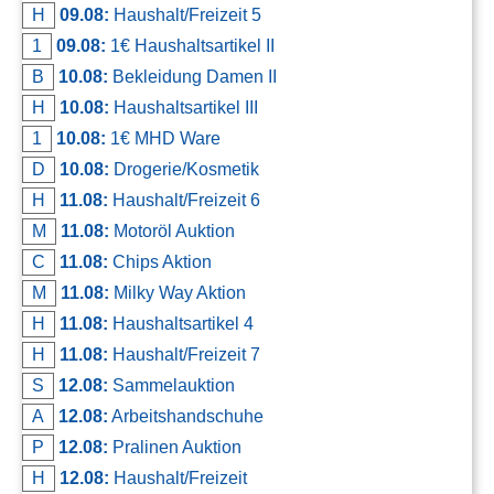
H
09.08:
Haushalt/Freizeit 5
Kontakt
1
09.08:
1€ Haushaltsartikel II
AGB, Nutzungsbedingungen
B
10.08:
Bekleidung Damen II
Impressum
H
10.08:
Haushaltsartikel III
1
10.08:
1€ MHD Ware
D
10.08:
Drogerie/Kosmetik
H
11.08:
Haushalt/Freizeit 6
M
11.08:
Motoröl Auktion
C
11.08:
Chips Aktion
M
11.08:
Milky Way Aktion
H
11.08:
Haushaltsartikel 4
H
11.08:
Haushalt/Freizeit 7
S
12.08:
Sammelauktion
A
12.08:
Arbeitshandschuhe
P
12.08:
Pralinen Auktion
H
12.08:
Haushalt/Freizeit