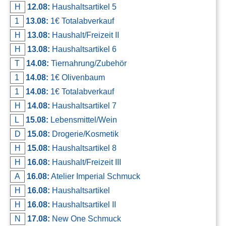
H
12.08:
Haushaltsartikel 5
1
13.08:
1€ Totalabverkauf
H
13.08:
Haushalt/Freizeit II
H
13.08:
Haushaltsartikel 6
T
14.08:
Tiernahrung/Zubehör
1
14.08:
1€ Olivenbaum
1
14.08:
1€ Totalabverkauf
H
14.08:
Haushaltsartikel 7
L
15.08:
Lebensmittel/Wein
D
15.08:
Drogerie/Kosmetik
H
15.08:
Haushaltsartikel 8
H
16.08:
Haushalt/Freizeit III
A
16.08:
Atelier Imperial Schmuck
H
16.08:
Haushaltsartikel
H
16.08:
Haushaltsartikel II
N
17.08:
New One Schmuck