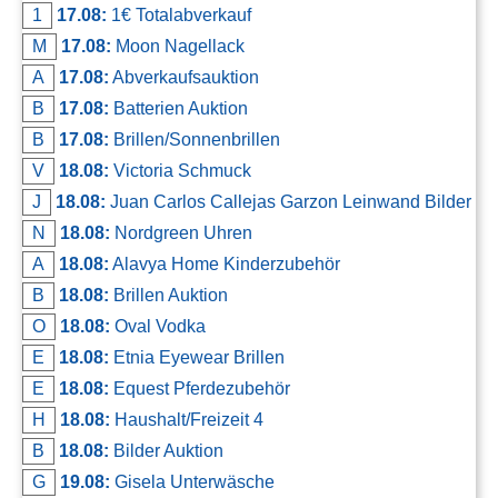
1
17.08:
1€ Totalabverkauf
M
17.08:
Moon Nagellack
A
17.08:
Abverkaufsauktion
B
17.08:
Batterien Auktion
B
17.08:
Brillen/Sonnenbrillen
V
18.08:
Victoria Schmuck
J
18.08:
Juan Carlos Callejas Garzon Leinwand Bilder
N
18.08:
Nordgreen Uhren
A
18.08:
Alavya Home Kinderzubehör
B
18.08:
Brillen Auktion
O
18.08:
Oval Vodka
E
18.08:
Etnia Eyewear Brillen
E
18.08:
Equest Pferdezubehör
H
18.08:
Haushalt/Freizeit 4
B
18.08:
Bilder Auktion
G
19.08:
Gisela Unterwäsche