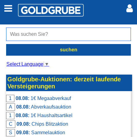
Auto + Motor
Meine Inserate
Immobilien
Neues Konto
suchen
Jobs
Anmelden
Select Language
▼
Marktplatz
Goldgrube-Auktionen: derzeit laufende
Versteigerungen
Erotik
1
08.08:
1€ Megaabverkauf
A
08.08:
Abverkaufsauktion
Auktionen
1
08.08:
1€ Haushaltsartikel
C
09.08:
Chips Blitzaktion
jetzt inserieren
S
09.08:
Sammelauktion