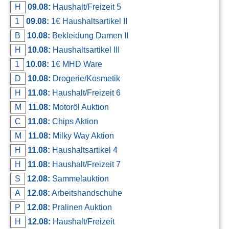
H
09.08:
Haushalt/Freizeit 5
Kontakt
1
09.08:
1€ Haushaltsartikel II
AGB, Nutzungsbedingungen
B
10.08:
Bekleidung Damen II
Impressum
H
10.08:
Haushaltsartikel III
1
10.08:
1€ MHD Ware
D
10.08:
Drogerie/Kosmetik
H
11.08:
Haushalt/Freizeit 6
M
11.08:
Motoröl Auktion
C
11.08:
Chips Aktion
M
11.08:
Milky Way Aktion
H
11.08:
Haushaltsartikel 4
H
11.08:
Haushalt/Freizeit 7
S
12.08:
Sammelauktion
A
12.08:
Arbeitshandschuhe
P
12.08:
Pralinen Auktion
H
12.08:
Haushalt/Freizeit