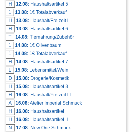
H
12.08:
Haushaltsartikel 5
1
13.08:
1€ Totalabverkauf
H
13.08:
Haushalt/Freizeit II
H
13.08:
Haushaltsartikel 6
T
14.08:
Tiernahrung/Zubehör
1
14.08:
1€ Olivenbaum
1
14.08:
1€ Totalabverkauf
H
14.08:
Haushaltsartikel 7
L
15.08:
Lebensmittel/Wein
D
15.08:
Drogerie/Kosmetik
H
15.08:
Haushaltsartikel 8
H
16.08:
Haushalt/Freizeit III
A
16.08:
Atelier Imperial Schmuck
H
16.08:
Haushaltsartikel
H
16.08:
Haushaltsartikel II
N
17.08:
New One Schmuck