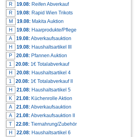
R
19.08:
Reifen Abverkauf
R
19.08:
Rapid Wien Trikots
M
19.08:
Makita Auktion
H
19.08:
Haarprodukte/Pflege
A
19.08:
Abverkaufsauktion
H
19.08:
Haushaltsartikel III
P
20.08:
Pfannen Auktion
1
20.08:
1€ Totalabverkauf
H
20.08:
Haushaltsartikel 4
1
20.08:
1€ Totalabverkauf II
H
21.08:
Haushaltsartikel 5
K
21.08:
Küchenrolle Aktion
A
21.08:
Abverkaufsauktion
A
21.08:
Abverkaufsauktion II
T
22.08:
Tiernahrung/Zubehör
H
22.08:
Haushaltsartikel 6