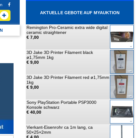
n
AKTUELLE GEBOTE AUF MYAUKTION
Remington Pro-Ceramic extra wide digital
N
ceramic straightener
€ 7,00
3D Jake 3D Printer Filament black
ø1,75mm 1kg
€ 9,00
3D Jake 3D Printer Filament red ø1,75mm
1kg
€ 9,00
Sony PlayStation Portable PSP3000
Konsole schwarz
€ 40,00
Vierkant-Eisenrohr ca 1m lang, ca
50×25×2mm
€ 4,00