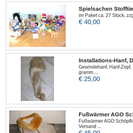
Spielsachen Stoffti
im Paket ca. 27 Stück, zz
€ 40,00
Installations-Hanf,
Gewindehanf, Hanf-Zopf, F
gramm ...
€ 25,00
Fußwärmer AGO Sch
Fußwärmer AGO Schöpfling
Versand ...
€ 45,00