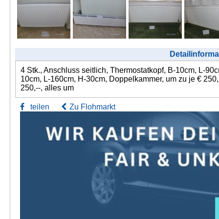
Detailinforma
4 Stk., Anschluss seitlich, Thermostatkopf, B-10cm, L-90
10cm, L-160cm, H-30cm, Doppelkammer, um zu je € 250,-
250,--, alles um
teilen
Zu Flohmarkt