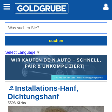
Auto + Motor
Meine Inserate
Immobilien
Neues Konto
suchen
Jobs
Anmelden
Select Language
▼
Marktplatz
Erotik
Installations-Hanf,
Auktionen
Dichtungshanf
jetzt inserieren
5593 Klicks