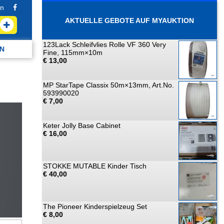
n
AKTUELLE GEBOTE AUF MYAUKTION
123Lack Schleifvlies Rolle VF 360 Very
N
Fine, 115mm×10m
€ 13,00
MP StarTape Classix 50m×13mm, Art.No.
593990020
€ 7,00
Keter Jolly Base Cabinet
€ 16,00
STOKKE MUTABLE Kinder Tisch
€ 40,00
The Pioneer Kinderspielzeug Set
€ 8,00