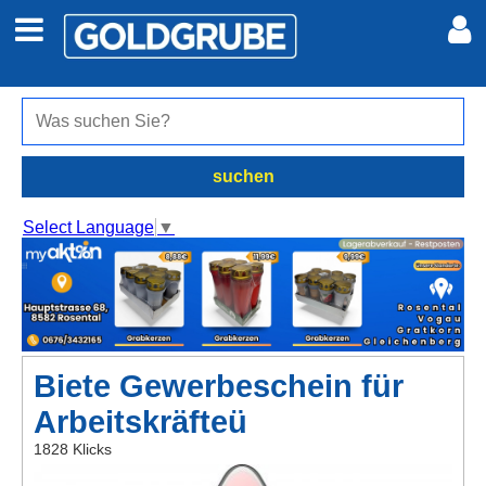
Auto + Motor
Meine Inserate
Immobilien
Neues Konto
suchen
Jobs
Anmelden
Select Language
▼
Marktplatz
Erotik
Biete Gewerbeschein für
Auktionen
Arbeitskräfteü
jetzt inserieren
1828 Klicks