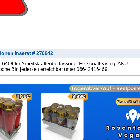
tionen Inserat # 276942
469 für Arbeitskräfteüberlassung, Personalleasing, AKÜ,
he Bin jederzeit erreichbar unter 06642416469