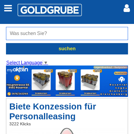
Auto + Motor
Meine Inserate
Immobilien
Neues Konto
suchen
Jobs
Anmelden
Select Language
▼
Marktplatz
Erotik
Biete Konzession für
Auktionen
Personalleasing
jetzt inserieren
3222 Klicks