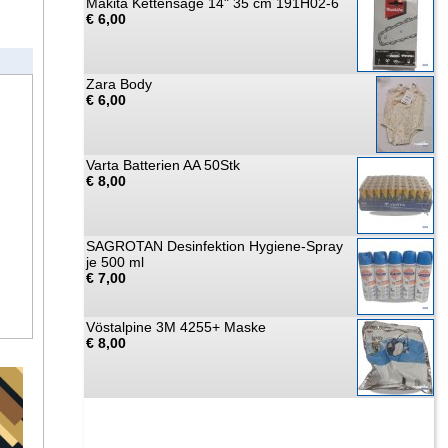
Makita Kettensäge 14" 35 cm 191H02-6
€ 6,00
Zara Body
€ 6,00
Varta Batterien AA 50Stk
€ 8,00
SAGROTAN Desinfektion Hygiene-Spray
je 500 ml
€ 7,00
Vöstalpine 3M 4255+ Maske
€ 8,00