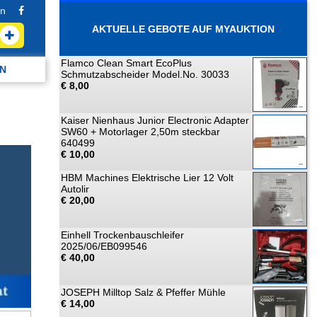
n
AKTUELLE GEBOTE AUF MYAUKTION
Flamco Clean Smart EcoPlus
N
Schmutzabscheider Model.No. 30033
€ 8,00
Kaiser Nienhaus Junior Electronic Adapter
SW60 + Motorlager 2,50m steckbar
640499
€ 10,00
HBM Machines Elektrische Lier 12 Volt
Autolir
€ 20,00
Einhell Trockenbauschleifer
2025/06/EB099546
€ 40,00
JOSEPH Milltop Salz & Pfeffer Mühle
€ 14,00