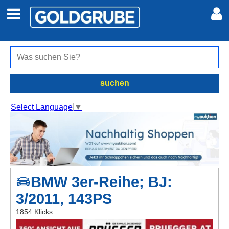
Auto + Motor
Meine Inserate
Immobilien
Neues Konto
suchen
Jobs
Anmelden
Select Language
▼
Marktplatz
Erotik
BMW 3er-Reihe; BJ:
Auktionen
3/2011, 143PS
jetzt inserieren
1854 Klicks