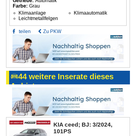
Getriebe:
Automatik
Farbe:
Grau
Klimaanlage
Klimaautomatik
Leichtmetallfelgen
teilen
Zu PKW
44 weitere Inserate dieses
Anbieters
KIA ceed; BJ: 3/2024,
101PS