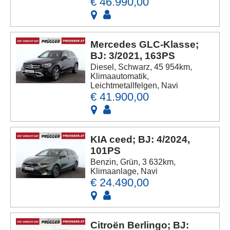
€ 46.990,00
Mercedes GLC-Klasse;
BJ: 3/2021, 163PS
Diesel, Schwarz, 45 954km,
Klimaautomatik,
Leichtmetallfelgen, Navi
€ 41.900,00
KIA ceed; BJ: 4/2024,
101PS
Benzin, Grün, 3 632km,
Klimaanlage, Navi
€ 24.490,00
Citroën Berlingo; BJ: