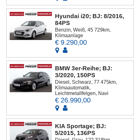
Hyundai i20; BJ: 8/2016,
84PS
Benzin, Weiß, 45 729km,
Klimaanlage
€ 9.290,00
BMW 3er-Reihe; BJ:
3/2020, 150PS
Diesel, Schwarz, 77 475km,
Klimaautomatik,
Leichtmetallfelgen, Navi
€ 26.990,00
KIA Sportage; BJ:
5/2015, 136PS
Diesel, Grau, 122 318km,