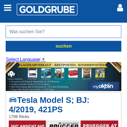
Auto + Motor
Meine Inserate
Immobilien
Neues Konto
suchen
Jobs
Anmelden
Select Language
▼
Marktplatz
Erotik
Tesla Model S; BJ:
Auktionen
4/2019, 421PS
jetzt inserieren
1706 Klicks