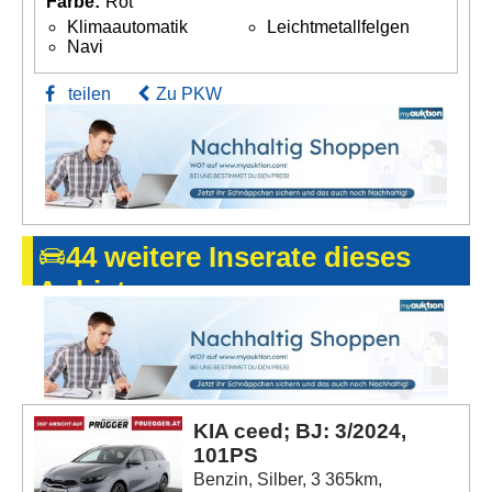
Farbe:
Rot
Klimaautomatik
Leichtmetallfelgen
Navi
teilen
Zu PKW
44 weitere Inserate dieses
Anbieters
KIA ceed; BJ: 3/2024,
101PS
Benzin, Silber, 3 365km,