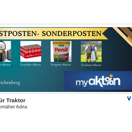
r Traktor
ormäher Adria