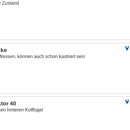
r Zustand
cke
bfressen, können auch schon kastriert sein
ktor 40
en hinteren Kotflügel