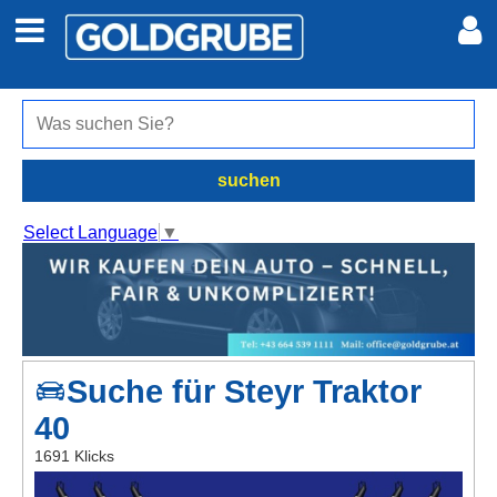
Auto + Motor
Meine Inserate
Immobilien
Neues Konto
suchen
Jobs
Anmelden
Select Language
▼
Marktplatz
Erotik
Suche für Steyr Traktor
Auktionen
40
jetzt inserieren
1691 Klicks