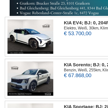
KIA EV4; BJ: 0, 204
Elektro, Weiß, 30km, Klim
€ 53.700,00
KIA Sorento; BJ: 0,
Benzin, Weiß, 255km, Kli
€ 67.868,00
KIA Sportage; BJ: 2