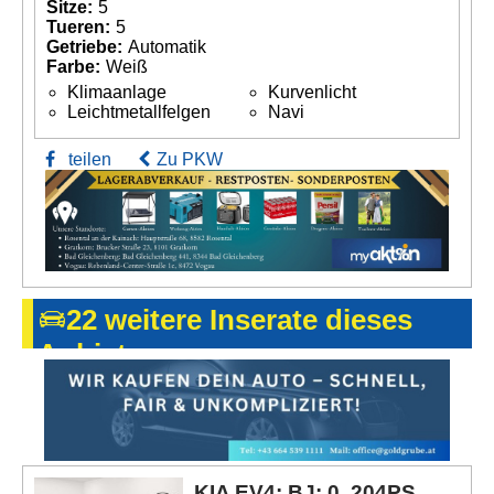
Sitze:
5
Tueren:
5
Getriebe:
Automatik
Farbe:
Weiß
Klimaanlage
Kurvenlicht
Leichtmetallfelgen
Navi
teilen
Zu PKW
22 weitere Inserate dieses
Anbieters
KIA EV4; BJ: 0, 204PS