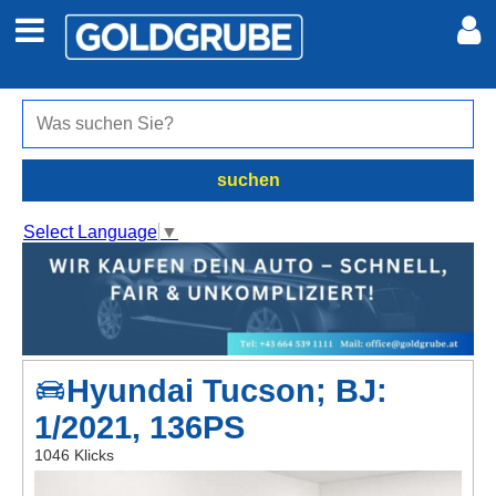
Auto + Motor
Meine Inserate
Immobilien
Neues Konto
suchen
Jobs
Anmelden
Select Language
▼
Marktplatz
Erotik
Hyundai Tucson; BJ:
Auktionen
1/2021, 136PS
jetzt inserieren
1046 Klicks