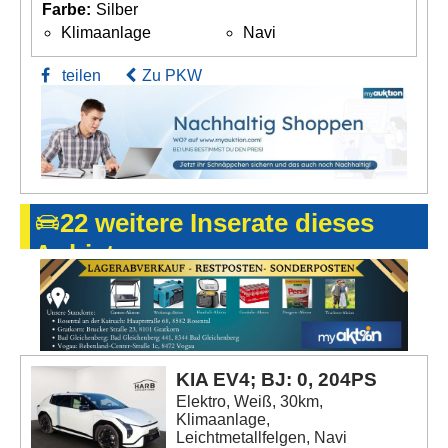
Farbe:
Silber
Klimaanlage
Navi
teilen
Zu PKW
22 weitere Inserate dieses
Anbieters
KIA EV4; BJ: 0, 204PS
Elektro, Weiß, 30km,
Klimaanlage,
Leichtmetallfelgen, Navi