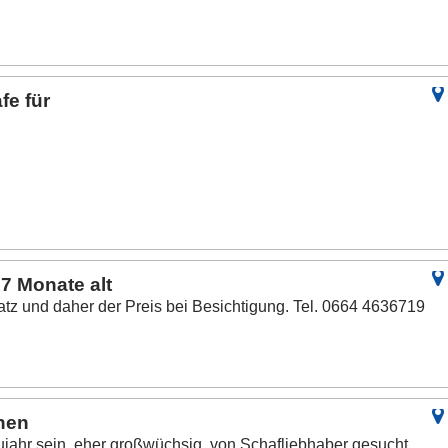
fe für
7 Monate alt
latz und daher der Preis bei Besichtigung. Tel. 0664 4636719
hen
ujahr sein, eher großwüchsig, von Schafliebhaber gesucht