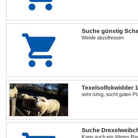
Suche günstig Scha
Weide abzufressen
Texelsolfokwidder 1
sehr ruhig, sucht guten P
Suche Drexelweibc
Kann auch ein älteres Ba