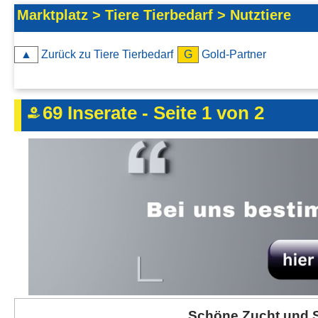
Kontakt
Marktplatz > Tiere Tierbedarf > Nutztiere
AGB, Nutzungsbedingungen
▲
Zurück zu Tiere Tierbedarf
G
Gold-Partner
Impressum
69 Inserate - Seite 1 von 2
Schöne Zucht und 