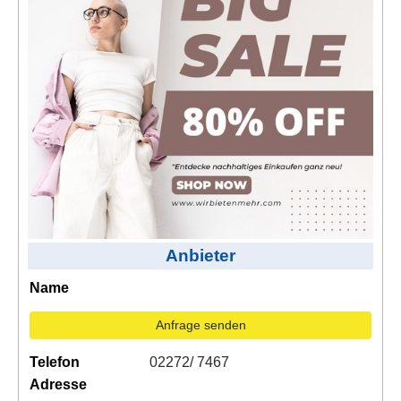
Kontakt
AGB, Nutzungsbedingungen
Impressum
Anbieter
Name
Anfrage senden
Telefon
02272/ 7467
Adresse