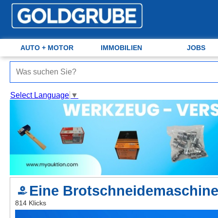
AUTO + MOTOR
Auto + Motor
Meine Inserate
IMMOBILIEN
JOBS
Immobilien
Neues Konto
Select Language
▼
Jobs
Anmelden
Marktplatz
Erotik
Auktionen
Eine Brotschneidemaschine 
jetzt inserieren
814 Klicks