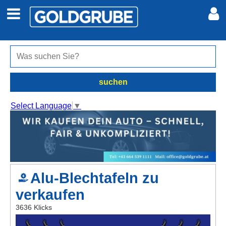
Auto + Motor
Meine Inserate
Immobilien
Neues Konto
suchen
Jobs
Anmelden
Select Language
▼
Marktplatz
Erotik
Alu-Blechtafeln zu
Auktionen
verkaufen
jetzt inserieren
3636 Klicks