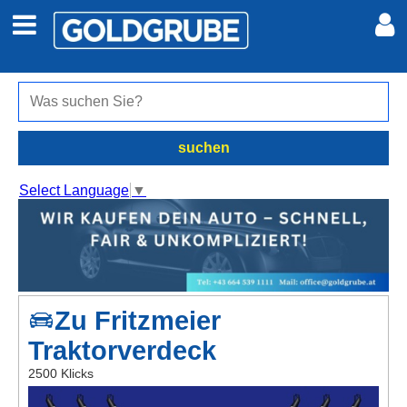
Auto + Motor
Meine Inserate
Immobilien
Neues Konto
suchen
Jobs
Anmelden
Select Language
▼
Marktplatz
Erotik
Zu Fritzmeier
Auktionen
Traktorverdeck
jetzt inserieren
2500 Klicks