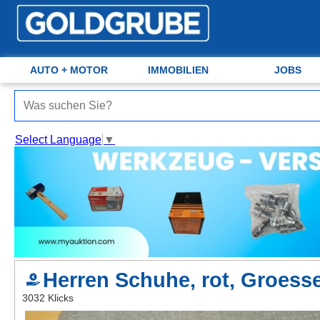
AUTO + MOTOR
Auto + Motor
Meine Inserate
IMMOBILIEN
JOBS
Immobilien
Neues Konto
Select Language
▼
Jobs
Anmelden
Marktplatz
Erotik
Auktionen
Herren Schuhe, rot, Groesse
jetzt inserieren
3032 Klicks