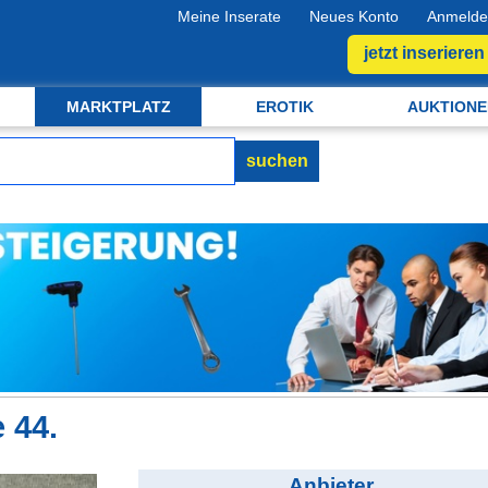
Meine Inserate
Neues Konto
Anmelde
jetzt inserieren
MARKTPLATZ
EROTIK
AUKTIONE
suchen
 44.
Anbieter