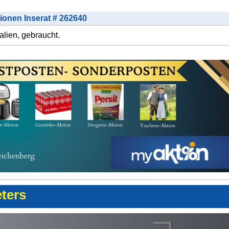
tionen Inserat # 262640
alien, gebraucht.
eters