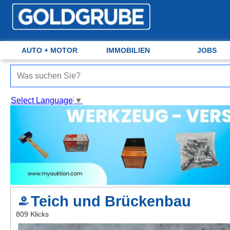
AUTO + MOTOR
Auto + Motor
Meine Inserate
IMMOBILIEN
JOBS
Immobilien
Neues Konto
Select Language
▼
Jobs
Anmelden
Marktplatz
Erotik
Auktionen
Teich und Brückenbau
jetzt inserieren
809 Klicks