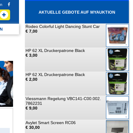
n
AKTUELLE GEBOTE AUF MYAUKTION
Rodeo Colorful Light Dancing Stunt Car
N
€ 7,00
HP 62 XL Druckerpatrone Black
€ 3,00
HP 62 XL Druckerpatrone Black
€ 2,00
Viessmann Regelung VBC141-C00.002.
7862231
€ 9,00
Avylet Smart Screen RC06
€ 30,00