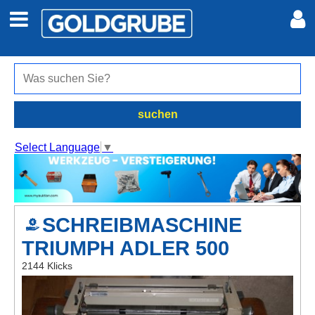
Auto + Motor
Meine Inserate
Immobilien
Neues Konto
suchen
Jobs
Anmelden
Select Language
▼
Marktplatz
Erotik
SCHREIBMASCHINE
TRIUMPH ADLER 500
Auktionen
2144 Klicks
jetzt inserieren