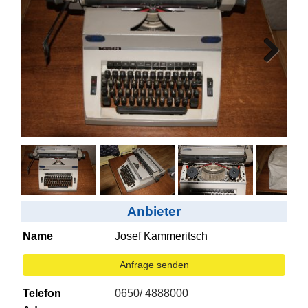
Kontakt
AGB, Nutzungsbedingungen
Impressum
Next
Anbieter
ext
Name
Josef Kammeritsch
Anfrage senden
Telefon
0650/ 4888000