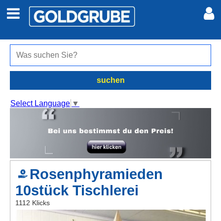
Auto + Motor
Meine Inserate
Immobilien
Neues Konto
suchen
Jobs
Anmelden
Select Language
▼
Marktplatz
Erotik
Rosenphyramieden
Auktionen
10stück Tischlerei
jetzt inserieren
1112 Klicks