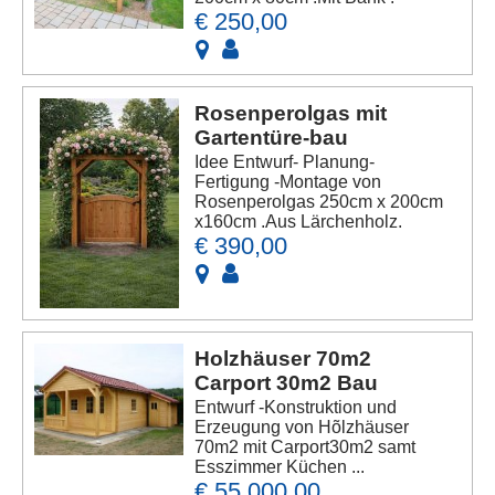
€ 250,00
Rosenperolgas mit
Gartentüre-bau
Idee Entwurf- Planung-
Fertigung -Montage von
Rosenperolgas 250cm x 200cm
x160cm .Aus Lärchenholz.
€ 390,00
Holzhäuser 70m2
Carport 30m2 Bau
Entwurf -Konstruktion und
Erzeugung von Hõlzhäuser
70m2 mit Carport30m2 samt
Esszimmer Küchen ...
€ 55.000,00