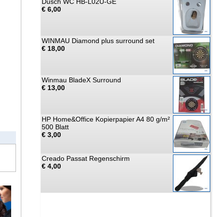
Dusch WC HB-L02U-GE
€ 6,00
WINMAU Diamond plus surround set
€ 18,00
Winmau BladeX Surround
€ 13,00
HP Home&Office Kopierpapier A4 80 g/m²
500 Blatt
€ 3,00
Creado Passat Regenschirm
€ 4,00