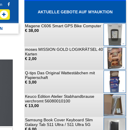
n
AKTUELLE GEBOTE AUF MYAUKTION
Magene C606 Smart GPS Bike Computer
N
€ 38,00
moses MISSION GOLD LOGIKRÄTSEL 40
Karten
€ 2,00
Q-tips Das Original Wattestäbchen mit
Papierschaft
€ 3,00
Keuco Edition Atelier Stabhandbrause
verchromt 56080010100
€ 13,00
Samsung Book Cover Keyboard Slim
Galaxy Tab S11 Ultra / S11 Ultra 5G
€ 6,00