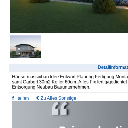
Detailinforma
Häusermassivbau Idee Entwurf Planung Fertigung Monta
samt Carbort 30m2 Keller 60cm .Alles Fix fertig/gedic
Entsorgung Neubau Bauunternehmen.
teilen
Zu Alles Sonstige