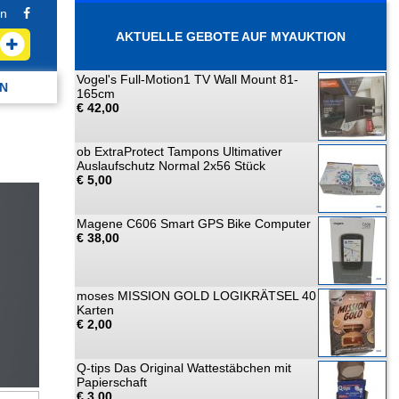
n
AKTUELLE GEBOTE AUF MYAUKTION
Vogel's Full-Motion1 TV Wall Mount 81-
N
165cm
€ 42,00
ob ExtraProtect Tampons Ultimativer
Auslaufschutz Normal 2x56 Stück
€ 5,00
Magene C606 Smart GPS Bike Computer
€ 38,00
moses MISSION GOLD LOGIKRÄTSEL 40
Karten
€ 2,00
Q-tips Das Original Wattestäbchen mit
Papierschaft
€ 3,00