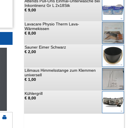
Attends Pull-Ons Einmal-Unterwäsche bei
Inkontinenz Gr L 2x18Stk
€ 9,00
Lavacare Physio Therm Lava-
Wärmekissen
€ 8,00
Sauner Eimer Schwarz
€ 2,00
Lilimaus Himmelsstange zum Klemmen
universell
€ 1,00
Kühlergrill
€ 8,00