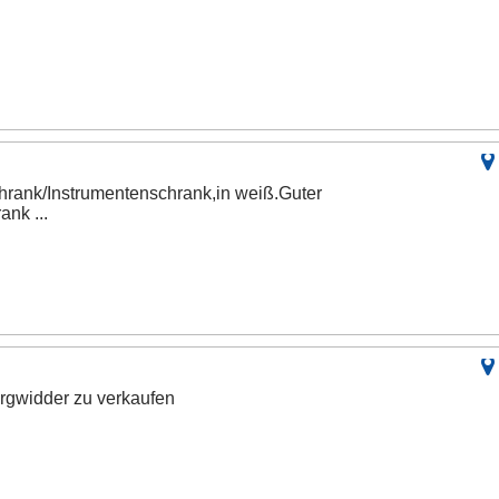
hrank/Instrumentenschrank,in weiß.Guter
nk ...
gwidder zu verkaufen