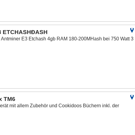
 E3 ETCHASHÐASH
 Antminer E3 Etchash 4gb RAM 180-200MHash bei 750 Watt 3
x TM6
Gerät mit allem Zubehör und Cookidoos Büchern inkl. der