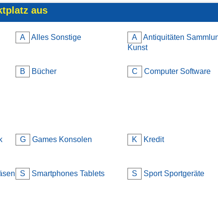
ktplatz aus
A
Alles Sonstige
A
Antiquitäten Sammlu
Kunst
B
Bücher
C
Computer Software
k
G
Games Konsolen
K
Kredit
äsen
S
Smartphones Tablets
S
Sport Sportgeräte