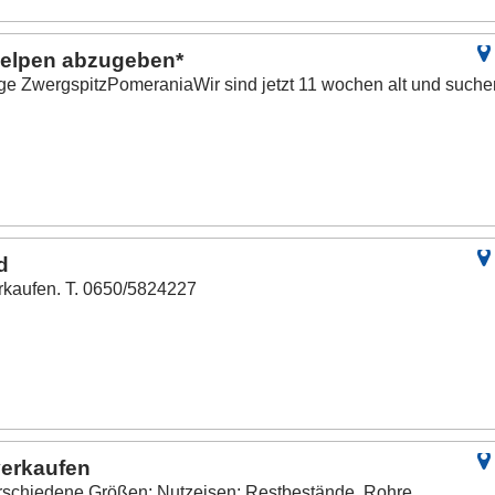
welpen abzugeben*
e ZwergspitzPomeraniaWir sind jetzt 11 wochen alt und suche
d
rkaufen. T. 0650/5824227
verkaufen
schiedene Größen; Nutzeisen: Restbestände, Rohre,