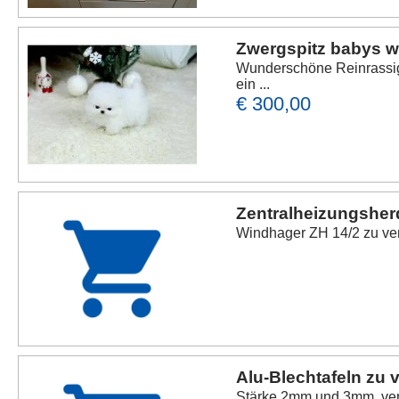
Zwergspitz babys 
Wunderschöne Reinrassig
ein ...
€ 300,00
Zentralheizungsher
Windhager ZH 14/2 zu ve
Alu-Blechtafeln zu 
Stärke 2mm und 3mm, ver