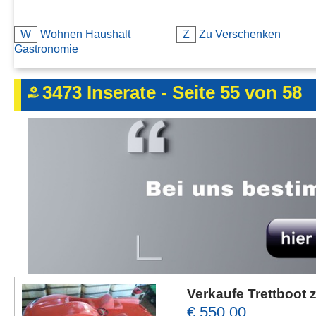
W
Wohnen Haushalt
Z
Zu Verschenken
Gastronomie
3473 Inserate - Seite 55 von 58
Verkaufe Trettboot 
€ 550,00