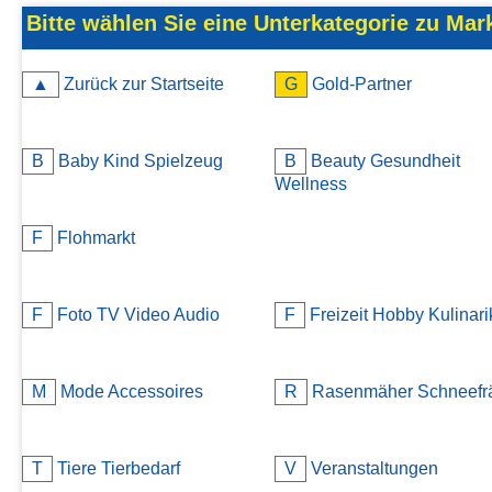
Kontakt
Bitte wählen Sie eine Unterkategorie zu Mar
AGB, Nutzungsbedingungen
▲
Zurück zur Startseite
G
Gold-Partner
Impressum
B
Baby Kind Spielzeug
B
Beauty Gesundheit
Wellness
F
Flohmarkt
F
Foto TV Video Audio
F
Freizeit Hobby Kulinari
M
Mode Accessoires
R
Rasenmäher Schneefr
T
Tiere Tierbedarf
V
Veranstaltungen