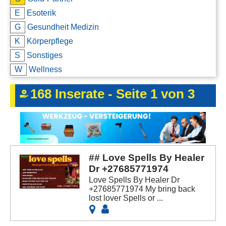
Kontakt
E
Esoterik
G
Gesundheit Medizin
AGB, Nutzungsbedingungen
K
Körperpflege
Impressum
S
Sonstiges
W
Wellness
168 Inserate - Seite 1 von 3
## Love Spells By Healer
Dr +27685771974
Love Spells By Healer Dr
+27685771974 My bring back
lost lover Spells or ...