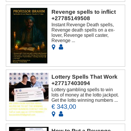
Revenge spells to inflict
+27785149508
Instant Revenge Death spells,
Revenge death spells on a ex-
lover, Revenge spell caster,
Revenge ...
Lottery Spells That Work
+27717403094
Lottery gambling spells to win
lots of money at the lotto jackpot.
Get the lotto winning numbers ...
€ 343,00
How to Put a Revenge