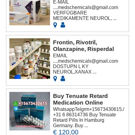
E-MAIL
....medschemicals@gmail.com
VERFÜGBARE
MEDIKAMENTE NEUROL, ...
Frontin, Rivotril,
Olanzapine, Risperdal
EMAIL
....medschemicals@gmail.com
DOSTUPN L KY
NEUROL,XANAX ...
Buy Tenuate Retard
Medication Online
WhatsappTelgrm+15673430615./
+31 6 86314736 Buy Tenuate
Retard Pills In Hamburg
Germany. Buy ...
€ 120,00