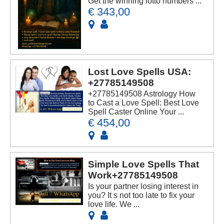
Get the winning lotto numbers ...
€ 343,00
Lost Love Spells USA:
+27785149508
+27785149508 Astrology How
to Cast a Love Spell: Best Love
Spell Caster Online Your ...
€ 454,00
Simple Love Spells That
Work+27785149508
Is your partner losing interest in
you? It s not too late to fix your
love life. We ...