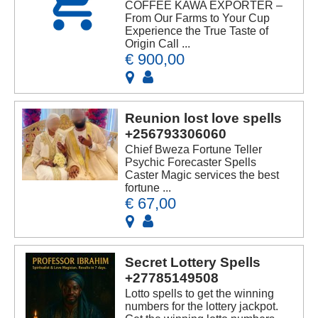
COFFEE KAWA EXPORTER –
From Our Farms to Your Cup
Experience the True Taste of
Origin Call ...
€ 900,00
Reunion lost love spells
+256793306060
Chief Bweza Fortune Teller
Psychic Forecaster Spells
Caster Magic services the best
fortune ...
€ 67,00
Secret Lottery Spells
+27785149508
Lotto spells to get the winning
numbers for the lottery jackpot.