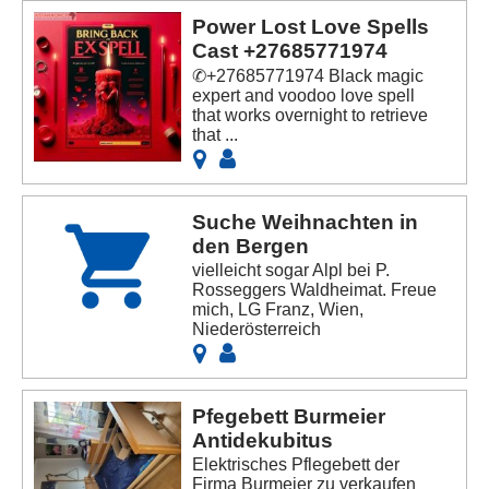
Power Lost Love Spells
Cast +27685771974
✆+27685771974 Black magic
expert and voodoo love spell
that works overnight to retrieve
that ...
Suche Weihnachten in
den Bergen
vielleicht sogar Alpl bei P.
Rosseggers Waldheimat. Freue
mich, LG Franz, Wien,
Niederösterreich
Pfegebett Burmeier
Antidekubitus
Elektrisches Pflegebett der
Firma Burmeier zu verkaufen