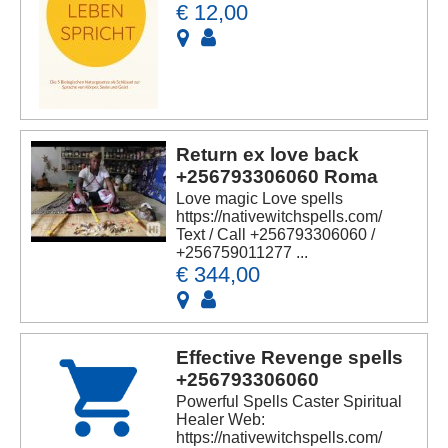
€ 12,00
Return ex love back
+256793306060 Roma
Love magic Love spells
https://nativewitchspells.com/
Text / Call +256793306060 /
+256759011277 ...
€ 344,00
Effective Revenge spells
+256793306060
Powerful Spells Caster Spiritual
Healer Web:
https://nativewitchspells.com/