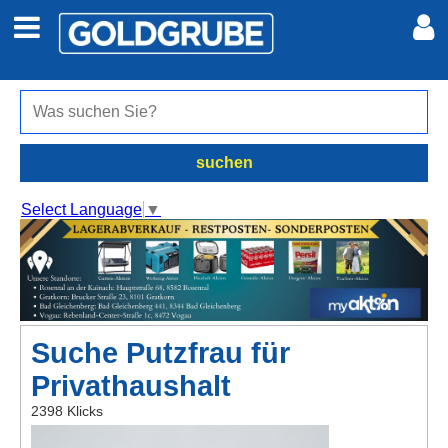
Auto + Motor
Meine Inserate
Immobilien
Neues Konto
suchen
Jobs
Anmelden
Select Language
▼
Marktplatz
Erotik
Suche Putzfrau für
Auktionen
Privathaushalt
jetzt inserieren
2398 Klicks