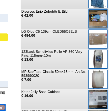
Diverses Enjo Zubehör lt. Bild
€ 42,00
LG Oled C5 139cm OLED55C5ELB
€ 484,00
123Lack Schleifvlies Rolle VF 360 Very
Fine, 115mm×10m
€ 13,00
MP StarTape Classix 50m×13mm, Art.No.
593990020
€ 7,00
Keter Jolly Base Cabinet
ung
€ 16,00