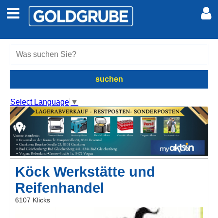
Auto + Motor
Meine Inserate
Immobilien
Neues Konto
suchen
Jobs
Anmelden
Select Language
▼
Marktplatz
Erotik
Köck Werkstätte und
Auktionen
Reifenhandel
jetzt inserieren
6107 Klicks