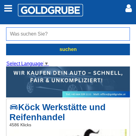
Auto + Motor
Meine Inserate
Immobilien
Neues Konto
suchen
Jobs
Anmelden
Select Language
▼
Marktplatz
Erotik
Köck Werkstätte und
Auktionen
Reifenhandel
jetzt inserieren
4586 Klicks