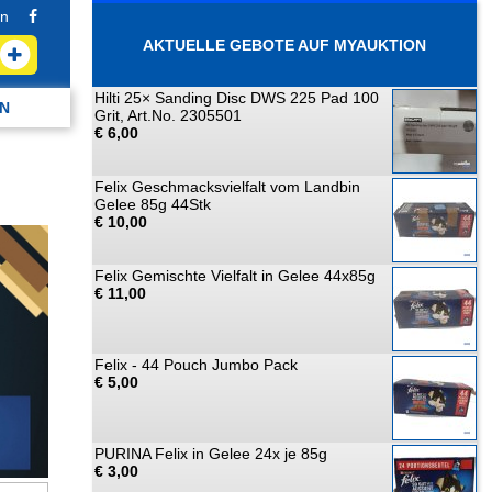
n
AKTUELLE GEBOTE AUF MYAUKTION
Hilti 25× Sanding Disc DWS 225 Pad 100
N
Grit, Art.No. 2305501
€ 6,00
Felix Geschmacksvielfalt vom Landbin
Gelee 85g 44Stk
€ 10,00
Felix Gemischte Vielfalt in Gelee 44x85g
€ 11,00
Felix - 44 Pouch Jumbo Pack
€ 5,00
PURINA Felix in Gelee 24x je 85g
€ 3,00