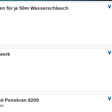
en für je 50m Wasserschlauch
l
werk
it Penskran 8200
fen