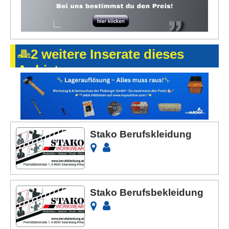
2 weitere Inserate dieses
Anbieters
Stako Berufskleidung
Stako Berufsbekleidung