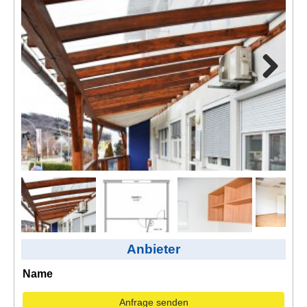
Kontakt
AGB, Nutzungsbedingungen
Impressum
Next
Anbieter
ext
Name
Anfrage senden