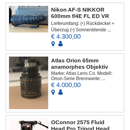
Nikon AF-S NIKKOR
600mm f/4E FL ED VR
Lieferumfang: (‣) Rückdeckel +
Überzug (‣) Sonnenblende ...
€ 4.300,00
Atlas Orion 65mm
anamorphes Objektiv
Marke: Atlas Lens Co. Modell:
Orion-Serie Brennweite: ...
€ 4.000,00
OConnor 2575 Fluid
Head Pro Tripod Head