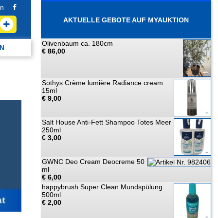
n
AKTUELLE GEBOTE AUF MYAUKTION
Olivenbaum ca. 180cm
N
€ 86,00
Sothys Crème lumière Radiance cream
15ml
€ 9,00
Salt House Anti-Fett Shampoo Totes Meer
250ml
€ 3,00
GWNC Deo Cream Deocreme 50
ml
€ 6,00
happybrush Super Clean Mundspülung
500ml
€ 2,00