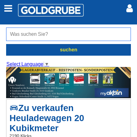
Auto + Motor
Meine Inserate
Immobilien
Neues Konto
suchen
Jobs
Anmelden
Select Language
▼
Marktplatz
Erotik
Zu verkaufen
Auktionen
Heuladewagen 20
jetzt inserieren
Kubikmeter
2190 Klicks