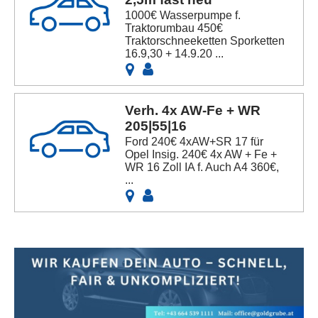
1000€ Wasserpumpe f.
Traktorumbau 450€
Traktorschneeketten Sporketten
16.9,30 + 14.9.20 ...
Verh. 4x AW-Fe + WR
205|55|16
Ford 240€ 4xAW+SR 17 für
Opel Insig. 240€ 4x AW + Fe +
WR 16 Zoll IA f. Auch A4 360€,
...