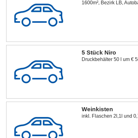
1600m², Bezirk LB, Autob
5 Stück Niro
Druckbehälter 50 l um € 50
Weinkisten
inkl. Flaschen 2l,1l und 0