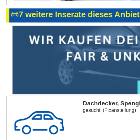
7 weitere Inserate dieses Anbie
Dachdecker, Spengl
gesucht, (Fixanstellung)