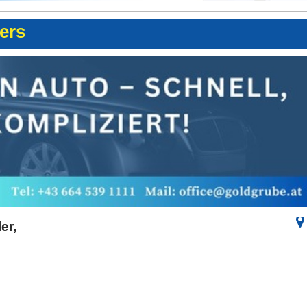
ters
er,